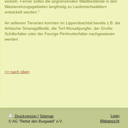
wickeln. Ferner sollen die angrenzenden Waldbestände in den
Wassereinzugsgebieten langfristig zu Laubmischwäldern
entwickelt werden."
An seltenen Tierarten konnten im Lippersbachtal bereits z.B. die
Arktische Smaragdlibelle, die Torf-Mosaikjungfer, der Große
Schillerfalter oder der Feurige Perlmutterfalter nachgewiesen
werden.
>> nach oben
Login
Druckversion
|
Sitemap
Webansicht
© AG "Rettet den Burgwald" e.V.