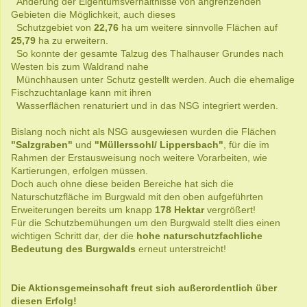
Änderung der Eigentumsverhältnisse von angrenzenden
Gebieten die Möglichkeit, auch dieses
Schutzgebiet von
22,76
ha um weitere sinnvolle Flächen auf
25,79
ha zu erweitern.
So konnte der gesamte Talzug des Thalhauser Grundes nach
Westen bis zum Waldrand nahe
Münchhausen unter Schutz gestellt werden. Auch die ehemalige
Fischzuchtanlage kann mit ihren
Wasserflächen renaturiert und in das NSG integriert werden.
Bislang noch nicht als NSG ausgewiesen wurden die Flächen
"Salzgraben"
und
"Müllerssohl/ Lippersbach"
, für die im
Rahmen der Erstausweisung noch weitere Vorarbeiten, wie
Kartierungen, erfolgen müssen.
Doch auch ohne diese beiden Bereiche hat sich die
Naturschutzfläche im Burgwald mit den oben aufgeführten
Erweiterungen bereits um knapp
178 Hektar
vergrößert!
Für die Schutzbemühungen um den Burgwald stellt dies einen
wichtigen Schritt dar, der die
hohe naturschutzfachliche
Bedeutung des Burgwalds
erneut unterstreicht!
Die Aktionsgemeinschaft freut sich außerordentlich über
diesen Erfolg!