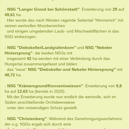
-
NSG "Langer Grund bei Schönstadt"
: Erweiterung von
29
auf
49,61
ha.
Hier wurde das nach Westen ragende Seitental "Himmerich" mit
seinen wertvollen Moorbereichen
und einigen umgebenden Laub- und Mischwaldflächen in das
NSG einbezogen.
-
NSG "Diebskeller/Landgrafenborn"
und
NSG "Nebeler
Hintersprung"
: die beiden NGSs mit
insgesamt
42
ha werden mit einer Verbindung durch das
Hungertal zusammengefasst und bilden
das "neue"
NSG
"Diebskeller und Nebeler Hintersprung"
mit
48,72
ha.
-
NSG "Krämersgrund/Konventswiesen"
: Erweiterung von
9,8
ha auf
12,63
ha (bereits in 2020).
Mit der Erweiterung wurde nun endlich die wertvolle, sich im
Süden anschließende Orchideenwiese
unter den notwendigen Schutz gestellt.
-
NSG "Christenberg"
: Während des Genehmigungsverfahrens
der o.g. NSGs ergab sich durch eine