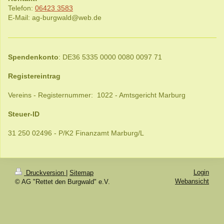
Telefon:
06423 3583
E-Mail:
ag-burgwald@web.de
Spendenkonto
: DE36 5335 0000 0080 0097 71
Registereintrag
Vereins - Registernummer: 1022 - Amtsgericht Marburg
Steuer-ID
31 250 02496 - P/K2 Finanzamt Marburg/L
Login
Druckversion
|
Sitemap
Webansicht
© AG "Rettet den Burgwald" e.V.