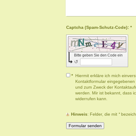
Captcha (Spam-Schutz-Code): *
Bitte geben Sie den Code ein
↺
*
Hiermit erkläre ich mich einver
Kontaktformular eingegebenen 
und zum Zweck der Kontaktaufn
werden. Mir ist bekannt, dass i
widerrufen kann.
Hinweis
: Felder, die mit
*
bezeichn