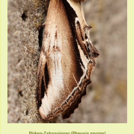
Birken-Zahnspinner
(Pheosia gnoma)